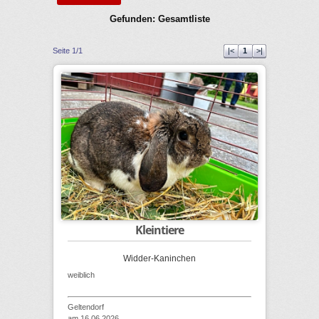
Gefunden: Gesamtliste
Seite 1/1
|<
1
>|
Kleintiere
Widder-Kaninchen
weiblich
Geltendorf
am 16.06.2026