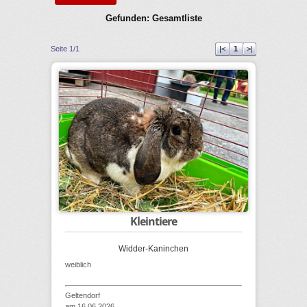
Gefunden: Gesamtliste
Seite 1/1
|<
1
>|
Kleintiere
Widder-Kaninchen
weiblich
Geltendorf
am 16.06.2026