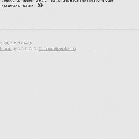
Verfügung. Melden Sie sich jetzt an und tragen das gesuchte oder
gefundene Tier ein.
© 2017
MINTDATA
Project
by MINTDATA
Datenschutzerklärung