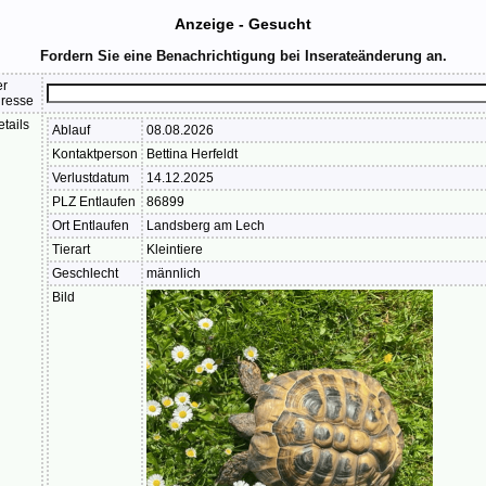
Anzeige - Gesucht
Fordern Sie eine Benachrichtigung bei Inserateänderung an.
er
dresse
etails
Ablauf
08.08.2026
Kontaktperson
Bettina Herfeldt
Verlustdatum
14.12.2025
PLZ Entlaufen
86899
Ort Entlaufen
Landsberg am Lech
Tierart
Kleintiere
Geschlecht
männlich
Bild