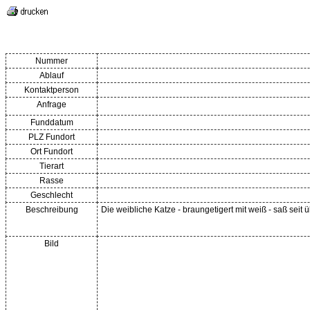
Nummer
Ablauf
Kontaktperson
Anfrage
Funddatum
PLZ Fundort
Ort Fundort
Tierart
Rasse
Geschlecht
Beschreibung
Die weibliche Katze - braungetigert mit weiß - saß sei
Bild