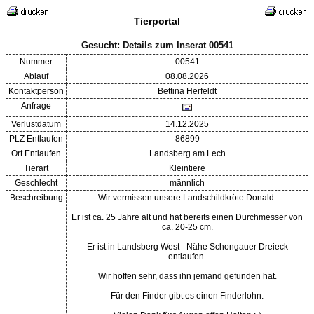
Tierportal
Gesucht: Details zum Inserat 00541
Nummer
00541
Ablauf
08.08.2026
Kontaktperson
Bettina Herfeldt
Anfrage
Verlustdatum
14.12.2025
PLZ Entlaufen
86899
Ort Entlaufen
Landsberg am Lech
Tierart
Kleintiere
Geschlecht
männlich
Beschreibung
Wir vermissen unsere Landschildkröte Donald.
Er ist ca. 25 Jahre alt und hat bereits einen Durchmesser von
ca. 20-25 cm.
Er ist in Landsberg West - Nähe Schongauer Dreieck
entlaufen.
Wir hoffen sehr, dass ihn jemand gefunden hat.
Für den Finder gibt es einen Finderlohn.