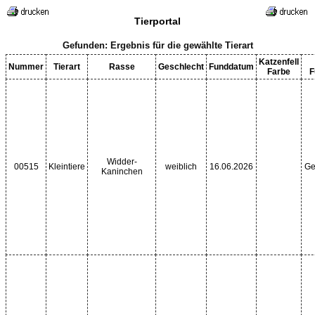
Tierportal
Gefunden: Ergebnis für die gewählte Tierart
Katzenfell
Nummer
Tierart
Rasse
Geschlecht
Funddatum
Farbe
F
Widder-
00515
Kleintiere
weiblich
16.06.2026
Ge
Kaninchen