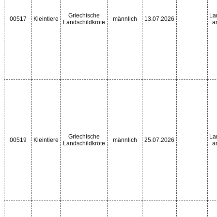
Griechische
La
00517
Kleintiere
männlich
13.07.2026
Landschildkröte
a
Griechische
La
00519
Kleintiere
männlich
25.07.2026
Landschildkröte
a