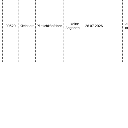
--keine
La
00520
Kleintiere
Pfirsichköpfchen
26.07.2026
Angaben--
a