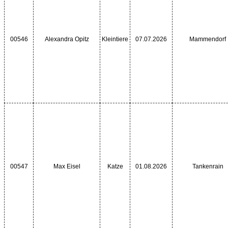
00546
Alexandra Opitz
Kleintiere
07.07.2026
Mammendorf
00547
Max Eisel
Katze
01.08.2026
Tankenrain