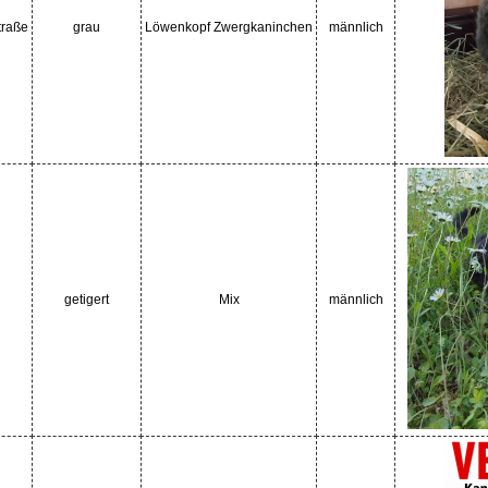
traße
grau
Löwenkopf Zwergkaninchen
männlich
getigert
Mix
männlich