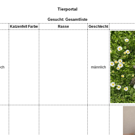
Tierportal
Gesucht: Gesamtliste
Katzenfell Farbe
Rasse
Geschlecht
ech
männlich