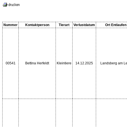
Nummer
Kontaktperson
Tierart
Verlustdatum
Ort Entlaufen
00541
Bettina Herfeldt
Kleintiere
14.12.2025
Landsberg am L