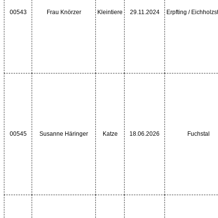
00543
Frau Knörzer
Kleintiere
29.11.2024
Erpfting / Eichholzs
00545
Susanne Häringer
Katze
18.06.2026
Fuchstal