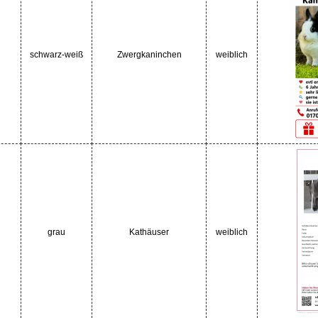
schwarz-weiß
Zwergkaninchen
weiblich
grau
Kathäuser
weiblich